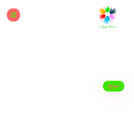
حراج!