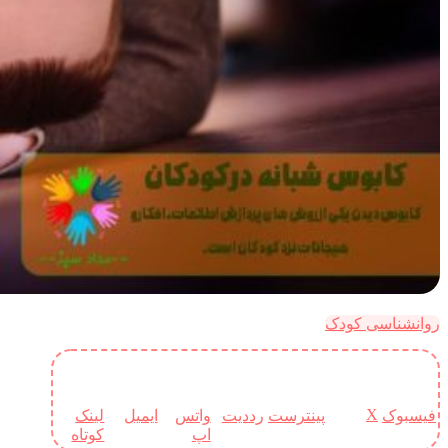
روانشناسی کودک
X
فیسبوک
پینترست
رددیت
واتس
ایمیل
لینک
اپ
کوتاه