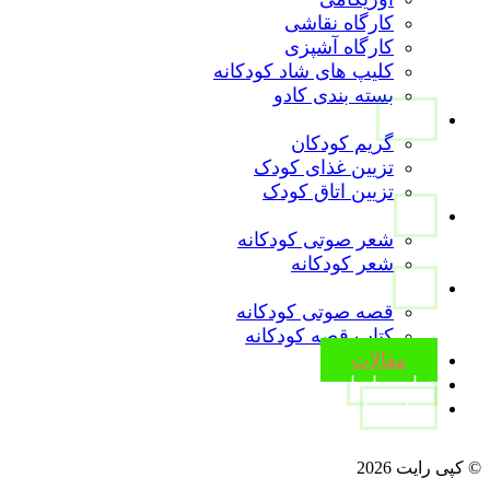
کارگاه نقاشی
کارگاه آشپزی
کلیپ های شاد کودکانه
بسته بندی کادو
تصاویر
گریم کودکان
تزیین غذای کودک
تزیین اتاق کودک
شعر
شعر صوتی کودکانه
شعر کودکانه
قصه
قصه صوتی کودکانه
کتاب قصه کودکانه
مقالات
تماس با ما
درباره ما
instagram
Linkedin
aparat
WhatsApp
© کپی رایت 2026